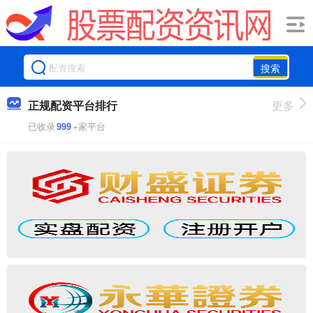
搜索
正规配资平台排行
更多
已收录
999
+家平台