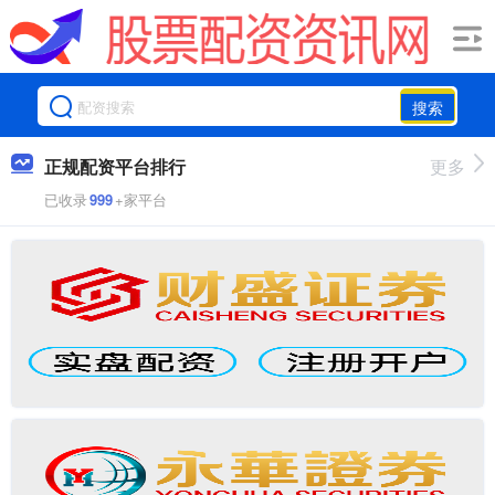
搜索
正规配资平台排行
更多
已收录
999
+家平台