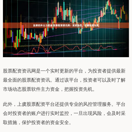
股票配资资讯网是一个实时更新的平台，为投资者提供最新
最全面的股票配资资讯。通过该平台，投资者可以及时了解
市场动态股票软件主力资金，把握投资先机。
此外，上虞股票配资平台还提供专业的风控管理服务。平台
会对投资者的账户进行实时监控，一旦出现风险，会及时采
取措施，保护投资者的资金安全。