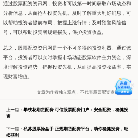
通过股票配资资讯网，投资者可以第一时间获取市场动态和
分析信息，从而抢占投资先机。及时了解重大利好消息，可
以帮助投资者提前布局，把握上涨行情；及时预警风险信
号，可以帮助投资者规避损失，保护投资收益。
总之，股票配资资讯网是一个不可多得的投资利器。通过该
平台，投资者可以实时掌握市场动态股票软件主力资金，深
度理解投资趋势，把握投资先机，从而提高投资收益率，实
现财富增值。
文章为作者独立观点，不代表股票配资资讯网观点
上一篇：
攀枝花期货配资 可信股票配资门户：安全配资，稳健投
资
下一篇：
私募股票操盘手 正规期货配资平台，助你稳健投资，轻
松获利