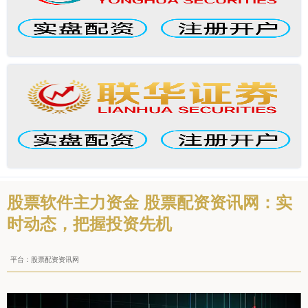
股票软件主力资金 股票配资资讯网：实
时动态，把握投资先机
平台：股票配资资讯网