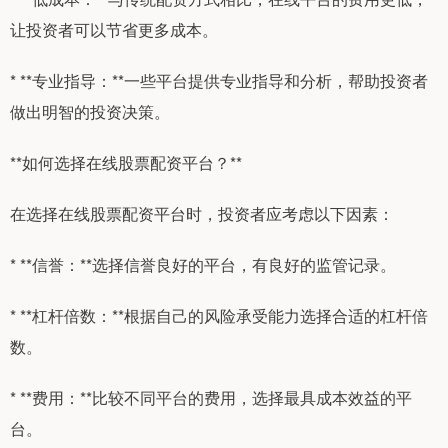
让投资者可以节省更多成本。
* **专业指导：**一些平台提供专业指导和分析，帮助投资者
做出明智的投资决策。
**如何选择在线股票配资平台？**
在选择在线股票配资平台时，投资者应考虑以下因素：
* **信誉：**选择信誉良好的平台，有良好的监管记录。
* **杠杆倍数：**根据自己的风险承受能力选择合适的杠杆倍
数。
* **费用：**比较不同平台的费用，选择最具成本效益的平
台。