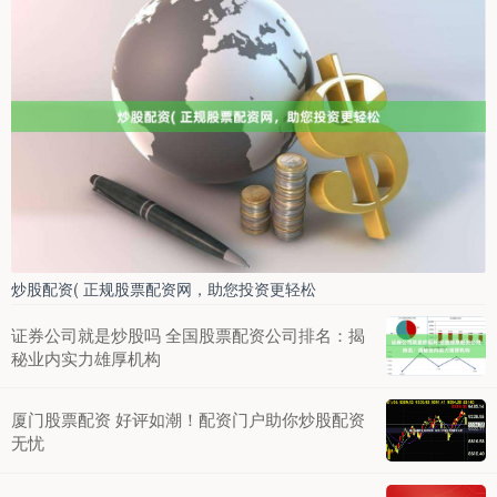
炒股配资( 正规股票配资网，助您投资更轻松
证券公司就是炒股吗 全国股票配资公司排名：揭
秘业内实力雄厚机构
厦门股票配资 好评如潮！配资门户助你炒股配资
无忧