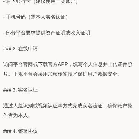
- 名下银行卡（建议使用一类账户）
- 手机号码（需本人实名认证）
- 部分平台要求提供资产证明或收入证明
### 2. 在线申请
访问平台官网或下载官方APP，填写个人信息并上传证件照
片。正规平台会采用加密传输技术保护用户数据安全。
### 3. 实名认证
通过人脸识别或视频认证等方式完成实名验证，确保账户操
作者为本人。
### 4. 签署协议