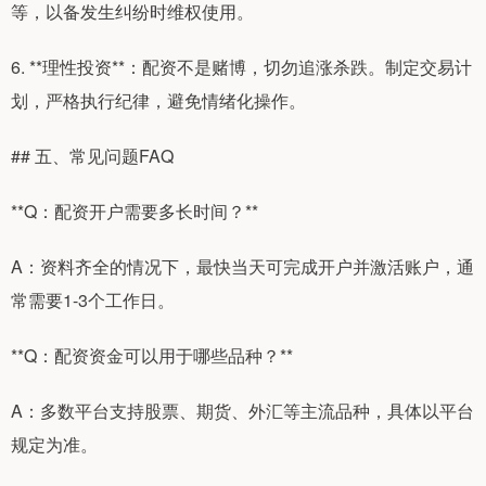
等，以备发生纠纷时维权使用。
6. **理性投资**：配资不是赌博，切勿追涨杀跌。制定交易计
划，严格执行纪律，避免情绪化操作。
## 五、常见问题FAQ
**Q：配资开户需要多长时间？**
A：资料齐全的情况下，最快当天可完成开户并激活账户，通
常需要1-3个工作日。
**Q：配资资金可以用于哪些品种？**
A：多数平台支持股票、期货、外汇等主流品种，具体以平台
规定为准。