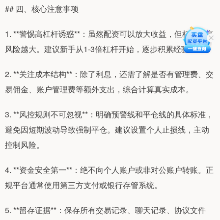
## 四、核心注意事项
1. **警惕高杠杆诱惑**：虽然配资可以放大收益，但杠杆越高
风险越大。建议新手从1-3倍杠杆开始，逐步积累经验。
2. **关注成本结构**：除了利息，还需了解是否有管理费、交
易佣金、账户管理费等额外支出，综合计算真实成本。
3. **风控规则不可忽视**：明确预警线和平仓线的具体标准，
避免因短期波动导致强制平仓。建议设置个人止损线，主动
控制风险。
4. **资金安全第一**：绝不向个人账户或非对公账户转账。正
规平台通常使用第三方支付或银行存管系统。
5. **留存证据**：保存所有交易记录、聊天记录、协议文件