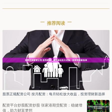
推荐阅读
股票正规配资公司 按月配资：每月轻松放大收益，投资理财新选择
配资平台炒股配资炒股 张家港期货配资：稳健增
值，助力财富梦想