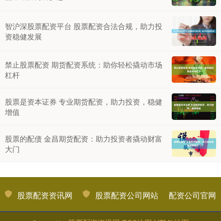
智沪深股票配资平台 股票配资合法合规，助力投
资稳健发展
禁止股票配资 期货配资系统：助你轻松撬动市场
杠杆
股票是资本证券 专业期货配资，助力投资，稳健
增值
股票的配债 金昌期货配资：助力投资者撬动财富
大门
股票配资资讯网
股票配资公司网站
配资公司官网